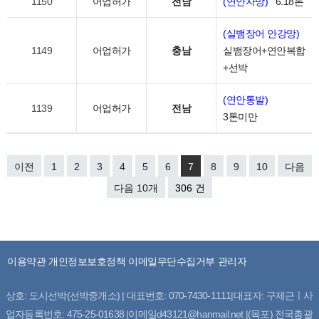
1150
어업허가
전남
(연안자망)
6.18톤
(실뱀장어 안강망)
1149
어업허가
충남
실뱀장어+연안복합
+선박
(연안통발)
1139
어업허가
전남
3톤미만
이전
1
2
3
4
5
6
7
8
9
10
다음
다음 10개
306 건
이용약관
개인정보보호정책
이메일무단수집거부
관리자
상호: 도시선박(선박중개소) | 대표번호: 070-7430-1111|대표자: 구제근ㅣ사
업자등록번호: 475-25-01638 |이메일d43121@hanmail.net |(목포) 전국총괄