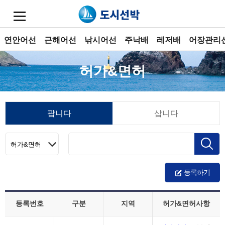
연안어선
근해어선
낚시어선
주낙배
레저배
어장관리
허가&면허
팝니다
삽니다
등록하기
등록번호
구분
지역
허가&면허사항