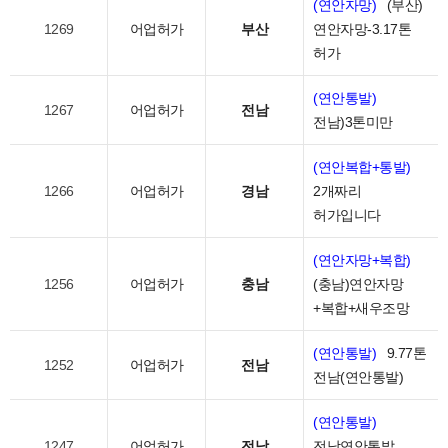
(연안자망)
(부산)
1269
어업허가
부산
연안자망-3.17톤
허가
(연안통발)
1267
어업허가
전남
전남)3톤미만
(연안복합+통발)
1266
어업허가
경남
2개짜리
허가입니다
(연안자망+복합)
1256
어업허가
충남
(충남)연안자망
+복합+새우조망
(연안통발)
9.77톤
1252
어업허가
전남
전남(연안통발)
(연안통발)
1247
어업허가
전남
전남연안통발