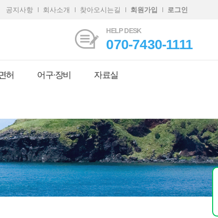
공지사항
회사소개
찾아오시는길
회원가입
로그인
HELP DESK
070-7430-1111
면허
어구·장비
자료실