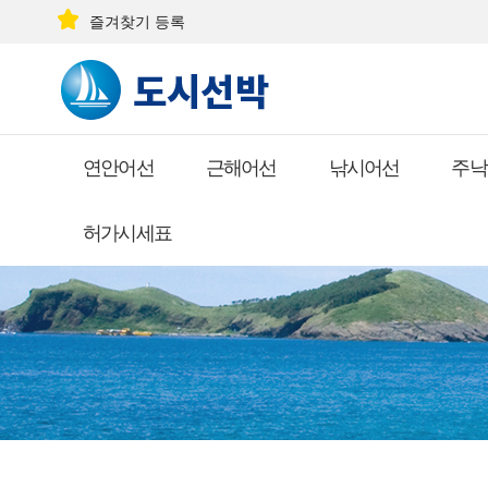
즐겨찾기 등록
연안어선
근해어선
낚시어선
주낙
허가시세표