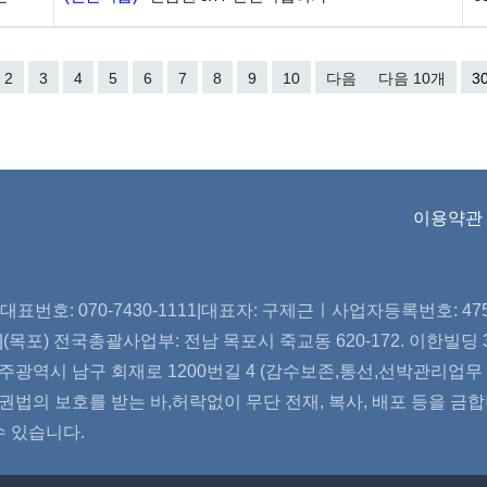
2
3
4
5
6
7
8
9
10
다음
다음 10개
3
이용약관
표번호: 070-7430-1111|대표자: 구제근ㅣ사업자등록번호: 475-2
et |(목포) 전국총괄사업부: 전남 목포시 죽교동 620-172. 이한빌딩 3
주광역시 남구 회재로 1200번길 4 (감수보존,통선,선박관리업무 등
법의 보호를 받는 바,허락없이 무단 전재, 복사, 배포 등을 금
수 있습니다.