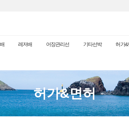
배
레저배
어장관리선
기타선박
허가&
허가&면허