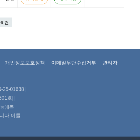
06 건
개인정보보호정책
이메일무단수집거부
관리자
5-01638 |
01호||
)||본
합니다.이를