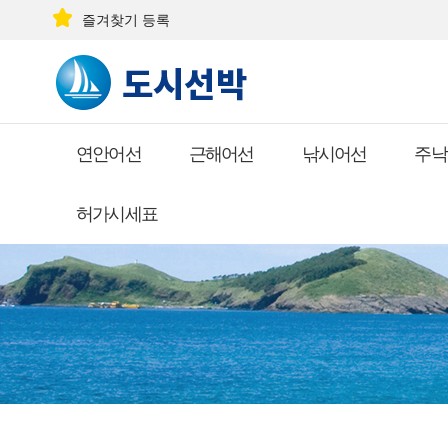
즐겨찾기 등록
연안어선
근해어선
낚시어선
주낙
허가시세표