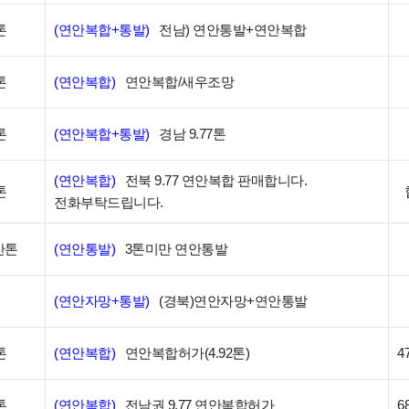
톤
(연안복합+통발)
전남) 연안통발+연안복합
톤
(연안복합)
연안복합/새우조망
톤
(연안복합+통발)
경남 9.77톤
(연안복합)
전북 9.77 연안복합 판매합니다.
톤
전화부탁드립니다.
만톤
(연안통발)
3톤미만 연안통발
(연안자망+통발)
(경북)연안자망+연안통발
톤
(연안복합)
연안복합허가(4.92톤)
4
톤
(연안복합)
전남권 9.77 연안복합허가
6