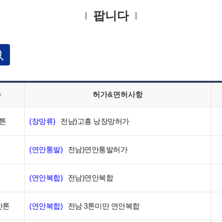
팝니다
수
허가&면허사항
톤
(장망류)
전남)고흥 낭장망허가
(연안통발)
전남)연안통발허가
(연안복합)
전남)연안복합
만톤
(연안복합)
전남 3톤미만 연안복합