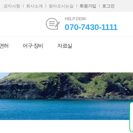
공지사항
회사소개
찾아오시는길
회원가입
로그인
HELP DESK
070-7430-1111
면허
어구·장비
자료실