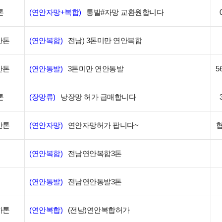
톤
(연안자망+복합)
통발#자망 교환원합니다
만톤
(연안복합)
전남) 3톤미만 연안복합
만톤
(연안통발)
3톤미만 연안통발
5
톤
(장망류)
낭장망 허가 급매합니다
만톤
(연안자망)
연안자망허가 팝니다~
(연안복합)
전남연안복합3톤
(연안통발)
전남연안통발3톤
하톤
(연안복합)
(전남)연안복합허가