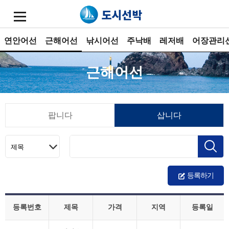
연안어선
근해어선
낚시어선
주낙배
레저배
어장관리
근해어선
팝니다
삽니다
등록하기
등록번호
제목
가격
지역
등록일