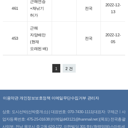
근해연승
2022-12-
461
+채낚기
전국
13
허가
근해
자망배만
2022-12-
453
전국
(현재
05
오래된 배)
1
2 건
이용약관
개인정보보호정책
이메일무단수집거부
관리자
상호: 도시선박(선박중개소) | 대표번호: 070-7430-1111|대표자: 구제근ㅣ사
업자등록번호: 475-25-01638 |이메일d43121@hanmail.net |(목포) 전국총괄
사업부: 전남 목포시 죽교동 620-172. 이한빌딩 301호|| (협력업체)스마트세