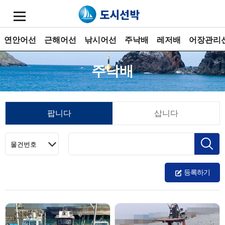
연안어선
근해어선
낚시어선
주낙배
레저배
어장관리
주낙배
팝니다
삽니다
등록하기