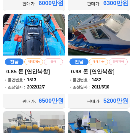
6000만원
6300만원
판매가:
판매가:
전남
전남
매매가능
급매
매매가능
위탁판매
0.85 톤 [연안복합]
0.98 톤 [연안복합]
1513
1482
물건번호 :
물건번호 :
2022/12/7
2011/6/10
조선일자 :
조선일자 :
6500만원
5200만원
판매가:
판매가: