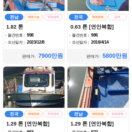
전남
전국
매매가능
위탁판매
매매완료
급매
1.82 톤
0.63 톤 [연안복합]
998
986
물건번호 :
물건번호 :
2023/12/8
2016/4/14
조선일자 :
조선일자 :
7900만원
5800만원
판매가:
판매가:
전국
전남
매매완료
위탁판매
매매완료
위탁판매
1.29 톤 [연안복합]
1.29 톤 [연안복합]
963
922