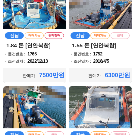
전남
전남
매매가능
위탁판매
매매가능
급매
1.84 톤 [연안복합]
1.55 톤 [연안복합]
1765
1752
물건번호 :
물건번호 :
2022/12/13
2018/4/5
조선일자 :
조선일자 :
7500만원
6300만원
판매가:
판매가:
전남
전국
매매가능
급매
매매가능
위탁판매