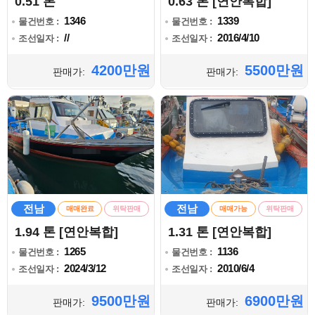
0.51 톤
0.63 톤 [연안복합]
1346
1339
물건번호 :
물건번호 :
//
2016/4/10
조선일자 :
조선일자 :
4200만원
5500만원
판매가:
판매가:
전남
전남
매매완료
위탁판매
매매가능
위탁판매
1.94 톤 [연안복합]
1.31 톤 [연안복합]
1265
1136
물건번호 :
물건번호 :
2024/3/12
2010/6/4
조선일자 :
조선일자 :
9500만원
6900만원
판매가:
판매가: