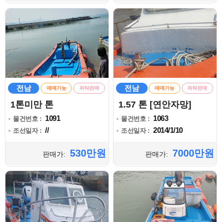
전남
전남
매매가능
위탁판매
매매가능
위탁판매
1톤미만 톤
1.57 톤 [연안자망]
1091
1063
물건번호 :
물건번호 :
//
2014/1/10
조선일자 :
조선일자 :
530만원
7000만원
판매가:
판매가: