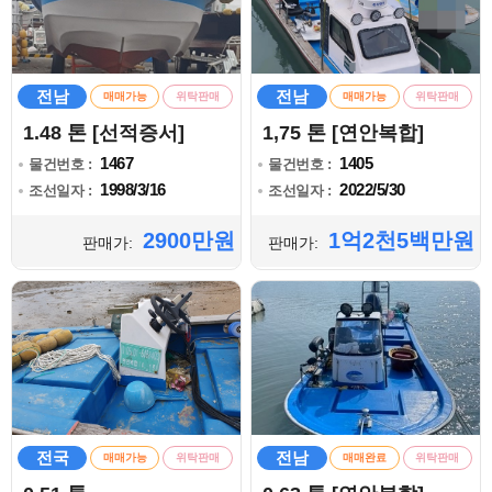
전남
전남
매매가능
위탁판매
매매가능
위탁판매
1.48 톤 [선적증서]
1,75 톤 [연안복합]
1467
1405
물건번호 :
물건번호 :
1998/3/16
2022/5/30
조선일자 :
조선일자 :
2900만원
1억2천5백만원
판매가:
판매가:
전국
전남
매매가능
위탁판매
매매완료
위탁판매