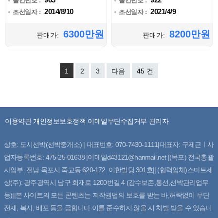
물건번호 :
물건번호 :
2014/8/10
2021/4/9
조선일자 :
조선일자 :
6300만원
8200만원
판매가:
판매가:
1
2
3
다음
45 건
이용약관
개인정보보호정책
이메일무단수집거부
관리자
상호: 도시선박(선박중개소) | 대표번호: 070-7430-1111|대표자: 구제근ㅣ사
업자등록번호: 475-25-01638 |이메일d43121@hanmail.net |(목포) 전국총괄
사업부: 전남 목포시 죽교동 620-172. 이한빌딩 301호|| (협력업체)스마트세
상(주): 광주광역시 남구 회재로 1200번길 4 (감수보존,통선,선박관리업무
등)||본 사이트의 모든 콘텐츠는 저작권법의 보호를 받는 바,허락없이 무단
전재, 복사, 배포 등을 금합니다.이를 준수하지 않을 시 처벌 받을 수 있습니