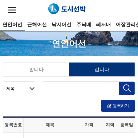
연안어선
근해어선
낚시어선
주낙배
레저배
어장관리
연안어선
팝니다
삽니다
등록하기
등록번호
제목
가격
지역
등록일