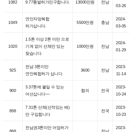
1082
9.77통발허가만구합니다.
13000만원
전남
03-26
연안자망복합
2024-
1049
5500만원
충남
허가삽니다.
03-05
1.5톤 이상 2톤 미만 으로
2024-
1020
기계 없이 선체만 있는
1000만원
전남
01-29
찾습니다.
전남 3톤미만
2023-
925
3600
전남
연안복합허가 삽니다
11-14
3.37톤에 붙일 수 있는
2023-
900
협의
전국
어선삽니다~~
10-24
7.31톤 선체(선적있는 배)
2023-
898
전국
만 구입합니다
10-23
전남권3톤미만 어업허가
2023-
888
전남