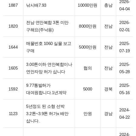
2026-
1887
낚시배7.93
10000만원
충남
04-04
전남 연안복합 3톤 미만
2026-
1820
8000만원
전남
구해요(주낙용)
02-01
매물번호 1060 실물 보고
2025-
1644
5000만원
전남
구매
07-19
3.00톤이하 연안복합이나
2025-
1605
협의
전남
연안자망 허가 삽니다
05-28
9.77통발허가
2025-
1592
5000
경북
대여원합니다.1년계약
05-16
5년정도 된 소형 선박
2024-
1123
3.2톤~3.9톤 허가x 배만
만원
경남
04-22
삽니다.
2024-