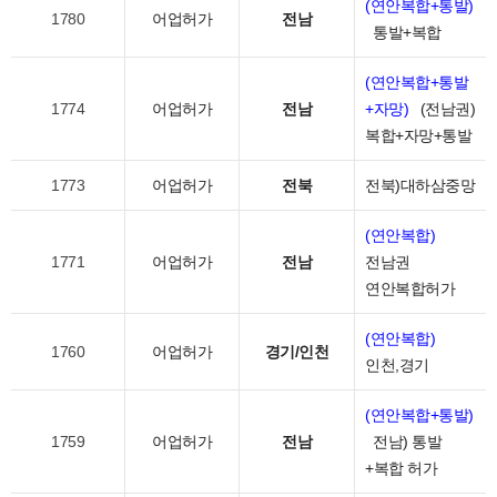
(연안복합+통발)
1780
어업허가
전남
통발+복합
(연안복합+통발
1774
어업허가
전남
+자망)
(전남권)
복합+자망+통발
1773
어업허가
전북
전북)대하삼중망
(연안복합)
1771
어업허가
전남
전남권
연안복합허가
(연안복합)
1760
어업허가
경기/인천
인천,경기
(연안복합+통발)
1759
어업허가
전남
전남) 통발
+복합 허가