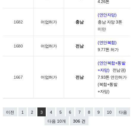
4.26톤
(연안자망)
1682
어업허가
충남
충남 자망 3톤
미만
(연안복합)
1680
어업허가
전남
9.77톤 허가
(연안복합+통발
+자망)
전남권)
1667
어업허가
전남
7.93톤 연안허가
(복합+통발
+자망)
이전
1
2
3
4
5
6
7
8
9
10
다음
다음 10개
306 건