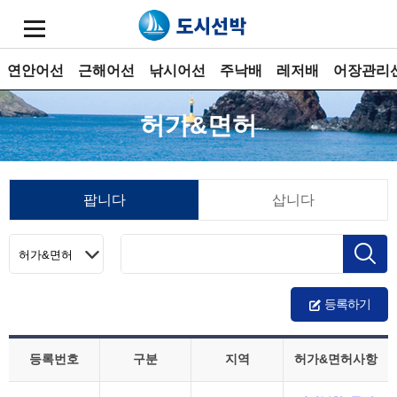
연안어선
근해어선
낚시어선
주낙배
레저배
어장관리
허가&면허
팝니다
삽니다
등록하기
등록번호
구분
지역
허가&면허사항