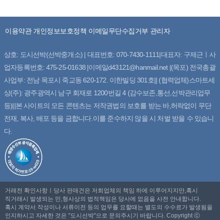
이용약관
개인정보보호정책
이메일무단수집거부
관리자
상호: 도시선박(선박중개소) | 대표번호: 070-7430-1111|대표자: 구제근ㅣ사
업자등록번호: 475-25-01638 |이메일d43121@hanmail.net |(목포) 전국총괄
사업부: 전남 목포시 죽교동 620-172. 이한빌딩 301호|| (협력업체)스마트세
상(주): 광주광역시 남구 회재로 1200번길 4 (감수보존,통선,선박관리업무
등)||본 사이트의 모든 콘텐츠는 저작권법의 보호를 받는 바,허락없이 무단
전재, 복사, 배포 등을 금합니다.이를 준수하지 않을 시 처벌 받을 수 있습니
다.
거래전 확인사항ㅣ당사 판매건은 저희업체의 책임 하에 이루어지지만,혹시
직거래시 발생되는 민,형사상의 법적책임은 당사에 없음을 사전 안내합니다.
혹시 계약서 작성이나 서류이전 등의 업무를 요할때는 별도의 수수료가 발생됨을
인지하시고 자세한 것은 "도시선박"으로 문의주시기 바랍니다. Copyright ⓒ