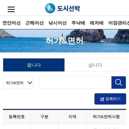
연안어선
근해어선
낚시어선
주낙배
레저배
어장관리
허가&면허
팝니다
삽니다
등록하기
등록번호
구분
지역
허가&면허사항