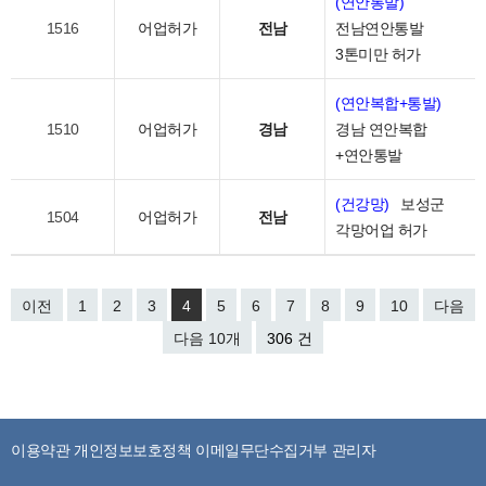
(연안통발)
1516
어업허가
전남
전남연안통발
3톤미만 허가
(연안복합+통발)
1510
어업허가
경남
경남 연안복합
+연안통발
(건강망)
보성군
1504
어업허가
전남
각망어업 허가
이전
1
2
3
4
5
6
7
8
9
10
다음
다음 10개
306 건
이용약관
개인정보보호정책
이메일무단수집거부
관리자