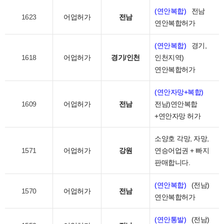
(연안복합)
전남
1623
어업허가
전남
연안복합허가
(연안복합)
경기,
1618
어업허가
경기/인천
인천지역)
연안복합허가
(연안자망+복합)
1609
어업허가
전남
전남)연안복합
+연안자망 허가
소양호 각망, 자망,
1571
어업허가
강원
연승어업권 + 빠지
판매합니다.
(연안복합)
(전남)
1570
어업허가
전남
연안복합허가
(연안통발)
(전남)