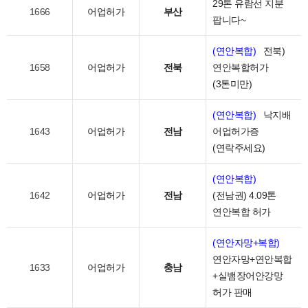
29톤 유람선 지분
1666
어업허가
부산
팝니다~
(연안복합)
전북)
1658
어업허가
전북
연안복합허가
(3톤미만)
(연안복합)
낙지배
1643
어업허가
전남
어업허가증
(연락주세요)
(연안복합)
1642
어업허가
전남
(전남권) 4.09톤
연안복합 허가
(연안자망+복합)
연안자망+연안복합
1633
어업허가
충남
+실뱀장어안강망
허가 판매